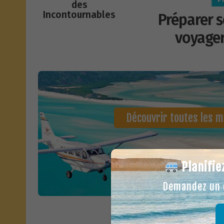
des
Incontournables
Préparer 
voyager
Découvrir toutes les me
Planifie
Demandez un d