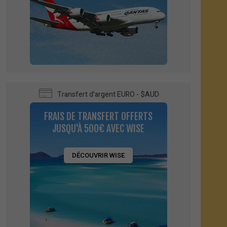
Transfert d'argent EURO - $AUD
FRAIS DE TRANSFERT OFFERTS
JUSQU'À 500€ AVEC WISE
DÉCOUVRIR WISE