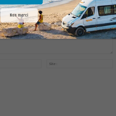
Non merci
As-tu aimé cet article ?
Email
Si
:*
: