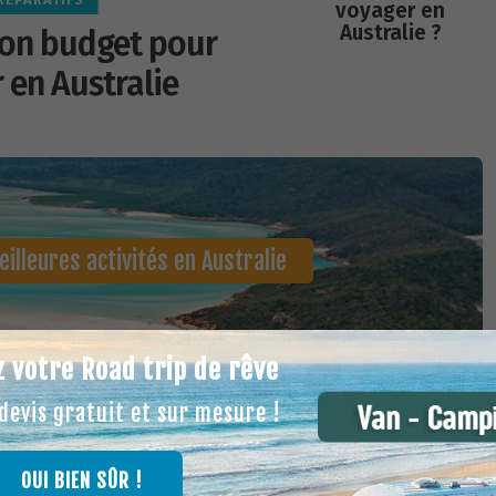
voyager en
Australie ?
son budget pour
 en Australie
illeures activités en Australie
z votre Road trip de rêve
evis gratuit et sur mesure !
OUI BIEN SÛR !